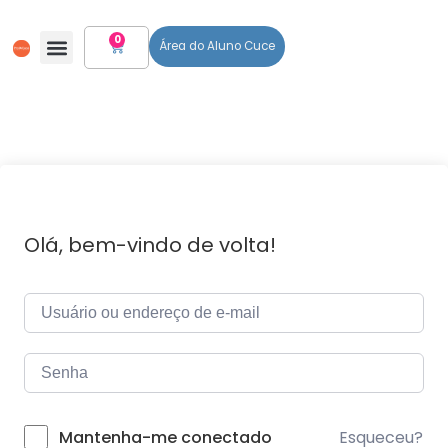
0
Área do Aluno Cuce
Todos Os Cursos
Olá, bem-vindo de volta!
Esqueceu?
Mantenha-me conectado