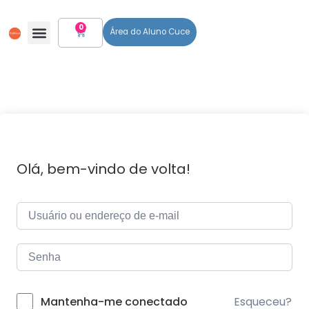
0
Área do Aluno Cuce
Todos Os Cursos
Olá, bem-vindo de volta!
Esqueceu?
Mantenha-me conectado