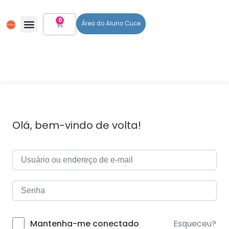
0
Área do Aluno Cuce
Todos Os Cursos
Olá, bem-vindo de volta!
Esqueceu?
Mantenha-me conectado