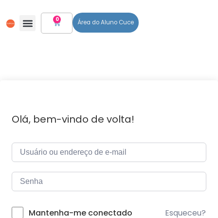
0
Área do Aluno Cuce
Todos Os Cursos
Olá, bem-vindo de volta!
Esqueceu?
Mantenha-me conectado