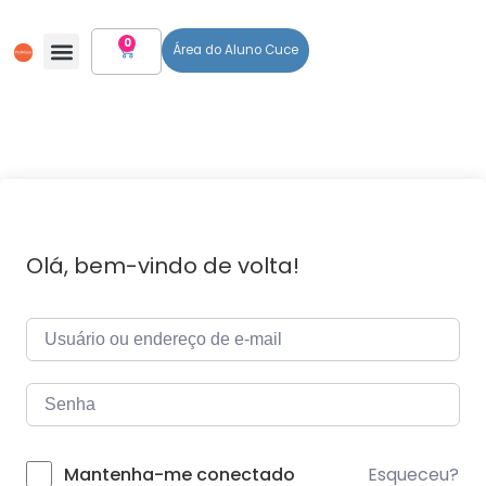
0
Área do Aluno Cuce
Todos Os Cursos
Olá, bem-vindo de volta!
Esqueceu?
Mantenha-me conectado