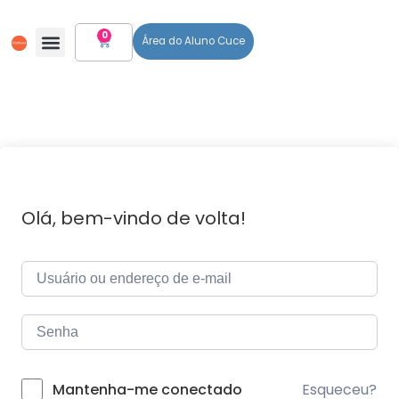
0
Área do Aluno Cuce
Todos Os Cursos
Olá, bem-vindo de volta!
Esqueceu?
Mantenha-me conectado