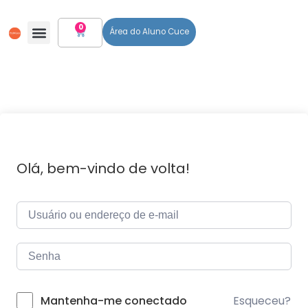
0
Área do Aluno Cuce
Todos Os Cursos
Olá, bem-vindo de volta!
Esqueceu?
Mantenha-me conectado