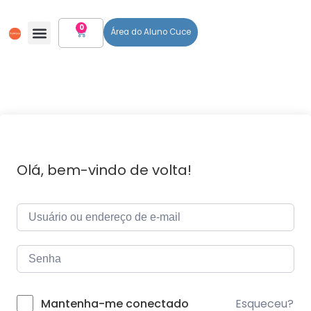
0
Área do Aluno Cuce
Todos Os Cursos
Olá, bem-vindo de volta!
Esqueceu?
Mantenha-me conectado